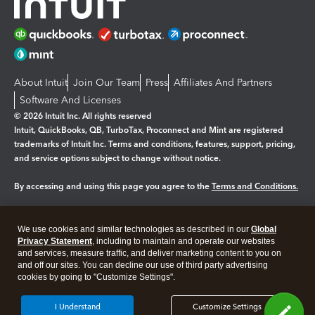
About Intuit
Join Our Team
Press
Affiliates And Partners
Software And Licenses
© 2026 Intuit Inc. All rights reserved
Intuit, QuickBooks, QB, TurboTax, Proconnect and Mint are registered
trademarks of Intuit Inc. Terms and conditions, features, support, pricing,
and service options subject to change without notice.
By accessing and using this page you agree to the
Terms and Conditions.
Manage cookies
About cookies
|
We use cookies and similar technologies as described in our
Global
Legal
Privacy Statement
Privacy
, including to maintain and operate our websites
Security
and services, measure traffic, and deliver marketing content to you on
and off our sites. You can decline our use of third party advertising
cookies by going to "Customize Settings".
I Understand
Customize Settings