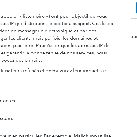
 appeler « liste noire ») ont pour objectif de vous
ses IP qui distribuent le contenu suspect. Ces listes
vices de messagerie électronique et par des
Su
er les clients, mais parfois, les domaines et
raient pas l’être. Pour éviter que les adresses IP de
rs et garantir la bonne tenue de nos services, nous
nvoyez des e-mails.
utilisateurs refusés et découvrirez leur impact sur
tantes.
p.com.
rveur en particulier. Par exemple, Mailchimp utilise