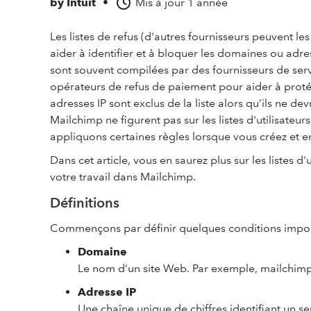
by
Intuit
•
Mis à jour
1 année
Les listes de refus (d'autres fournisseurs peuvent les
aider à identifier et à bloquer les domaines ou adres
sont souvent compilées par des fournisseurs de ser
opérateurs de refus de paiement pour aider à protég
adresses IP sont exclus de la liste alors qu’ils ne dev
Mailchimp ne figurent pas sur les listes d'utilisateu
appliquons certaines règles lorsque vous créez et e
Dans cet article, vous en saurez plus sur les listes d'
votre travail dans Mailchimp.
Définitions
Commençons par définir quelques conditions impor
Domaine
Le nom d’un site Web. Par exemple, mailchim
Adresse IP
Une chaîne unique de chiffres identifiant un se