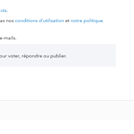
acts
.
pas nos
conditions d'utilisation
et
notre politique
e-mails.
ur voter, répondre ou publier.