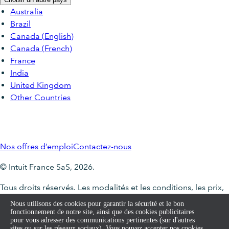
Australia
Brazil
Canada (English)
Canada (French)
France
India
United Kingdom
Other Countries
Nos offres d’emploi
Contactez-nous
© Intuit France SaS, 2026.
Tous droits réservés. Les modalités et les conditions, les prix,
les fonctionnalités, les services et le soutien technique
Nous utilisons des cookies pour garantir la sécurité et le bon
peuvent changer sans préavis.
fonctionnement de notre site, ainsi que des cookies publicitaires
pour vous adresser des communications pertinentes (sur d'autres
sites ou sur les réseaux sociaux). Vous pouvez accepter nos cookies