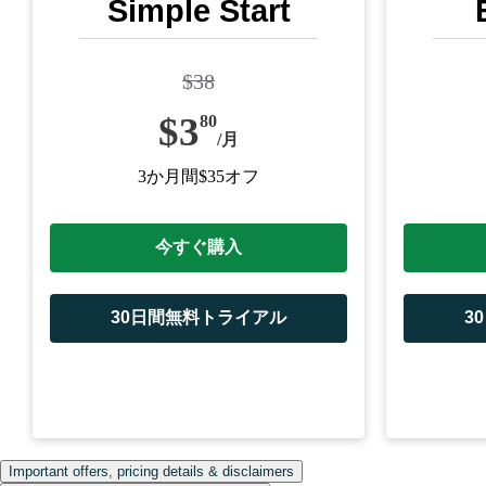
Simple Start
$
38
$
3
80
/
月
3か月間$35オフ
今すぐ購入
30日間無料トライアル
3
Important offers, pricing details & disclaimers