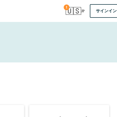
国を確認
🇺🇸
サインイ
JP