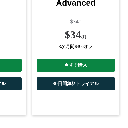
Advanced
$
340
$
34
/
月
3か月間$306オフ
今すぐ購入
アル
30日間無料トライアル