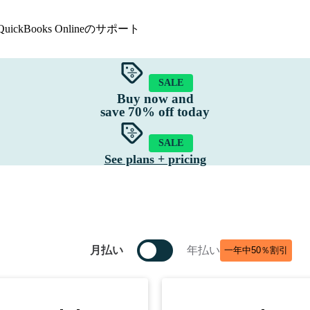
QuickBooks Onlineのサポート
SALE
長
Buy now and
バンクフィード
データ移行
save
70%
off today
クラウド会計
GSTおよびVATの追跡
請求書作成
経費の追跡
SALE
プロジェクトの収益性
モバイル会計アプリ
See plans + pricing
会計レポート
すべての機能を表示
在庫管理
月払い
年払い
一年中50％割引