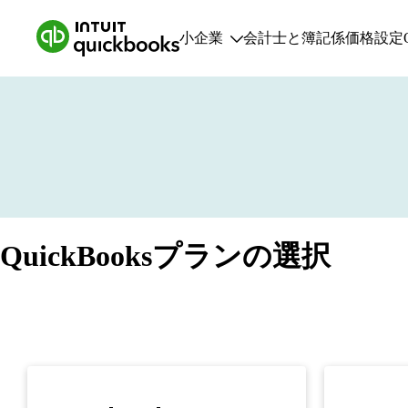
小企業
会計士と簿記係
価格設定
小企業
特
プランと価格設定
小企業向けリソース
QuickBooksプランの選択