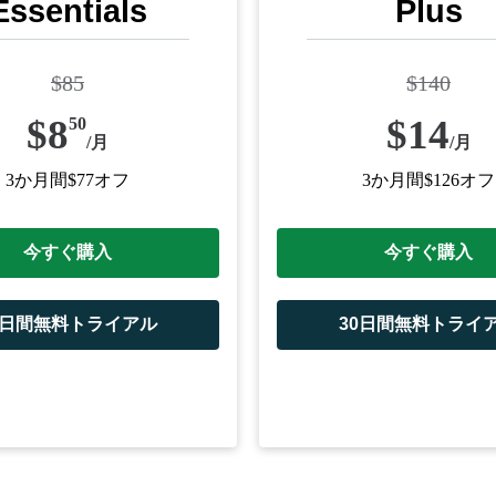
Essentials
Plus
$
85
$
140
$
8
$
14
50
/
月
/
月
3か月間$77オフ
3か月間$126オフ
今すぐ購入
今すぐ購入
0日間無料トライアル
30日間無料トライ