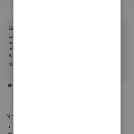
Fiat Lux - ASIA
Level 14
Forum|Forum|2 years ago
@dboisvert-
Essayez d'ouvrir votre compte QBO sur n'importe quel
navigateur privé/incognito. Si la même erreur persiste,
utilisez MT Online ou l'un des outils de conversion (par
exemple, licence unique csv2qbo à 60 $).
https://www.moneythumb.com/?ref=110
Need QuickBooks guidance?
Log in to access expert advice and community support
instantly.