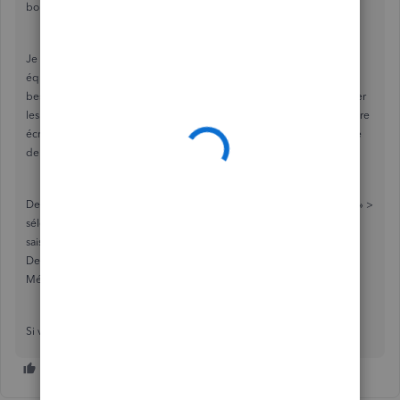
bonne direction pour la meilleure assistance.
Je croix qu'il serait plus avantageux pour vous de contacter notre
équipe d'assistance en dehors de la Communauté, car nous aurions
besoin d'un peu plus d'informations de votre part. Ils pourront vérifier
les détails de votre compte dans un cadre sécurisé, ainsi que voir votre
écran pour mieux vous aider. Vous pouvez les joindre en suivant l'une
de ces méthodes :
Demande de rappel : Cliquez Aide > envoyez le message « soutien » >
sélectionnez Nous rejoindre > cliquez Nous rejoindre à nouveau >
saisissez les détails de votre question et cliquez Parlons-en > cliquez
Demandez qu'on vous rappelle
Médias sociaux :
Facebook
ou
Twitter
Si vous avez d’autres questions, n’hésitez pas à nous contacter ici.