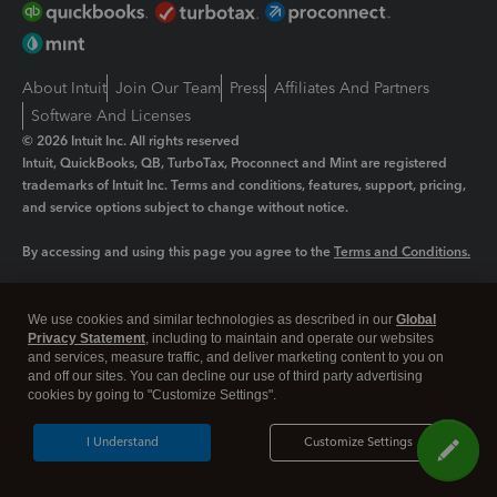
About Intuit
Join Our Team
Press
Affiliates And Partners
Software And Licenses
© 2026 Intuit Inc. All rights reserved
Intuit, QuickBooks, QB, TurboTax, Proconnect and Mint are registered
trademarks of Intuit Inc. Terms and conditions, features, support, pricing,
and service options subject to change without notice.
By accessing and using this page you agree to the
Terms and Conditions.
Manage cookies
About cookies
|
We use cookies and similar technologies as described in our
Global
Legal
Privacy Statement
Privacy
, including to maintain and operate our websites
Security
and services, measure traffic, and deliver marketing content to you on
and off our sites. You can decline our use of third party advertising
cookies by going to "Customize Settings".
I Understand
Customize Settings