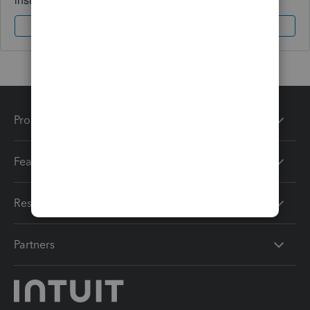
Sign In
Sign Up
Products
Features
Resources
Partners