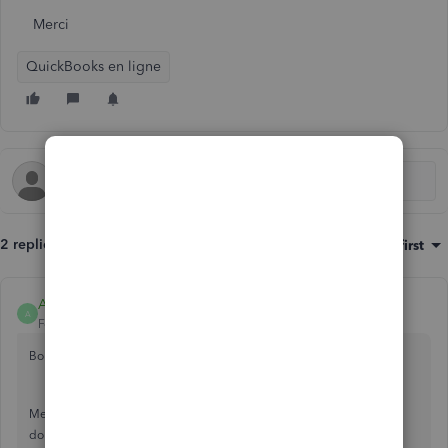
Merci
QuickBooks en ligne
2 replies
Sort by
:
Oldest first
Amanda-B
A
Forum|Forum|2 years ago
Bonjours dboisvert,
Merci de nous avoir contactés ici. Il est important d'obtenir le soutien
dont vous avez besoin. Je serais heureuse de vous guider dans la