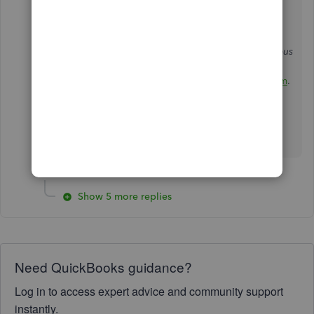
message « parler humain » > sélectionnez
Nous
rejoindre
> cliquez
Nous rejoindre
à nouveau >
saisissez les détails de votre question et
cliquez
Parlons-en
> cliquez
Demandez qu'on vous
rappelle
Médias sociaux
:
Facebook
,
Twitter
ou
Instagram
.
Si vous avez d'autres questions, n'hésitez pas de
les poser ici.
Show 5 more replies
Need QuickBooks guidance?
Log in to access expert advice and community support
instantly.