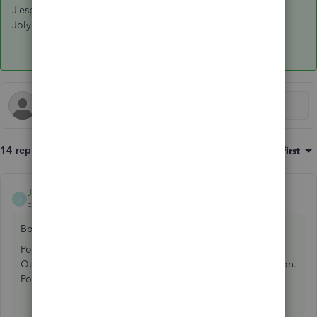
J’espère que cela vous aide!
Jolyne
14 replies
Sort by
:
Oldest first
Jolyne
ANSWER
J
Forum|Forum|6 years ago
Bonjour Bruno!
Pour configurer la contribution de l'employeur CSST dans
QuickBooks en ligne, il faut créer une nouvelle contribution.
Pour ce faire, voir les étapes suivantes:
Dans le menu à gauche, cliquez
Employés
puis
sélectionnez un employé.