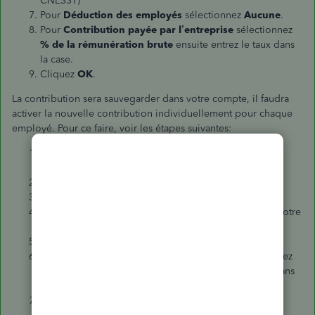
CNESST)
Pour
Déduction des employés
sélectionnez
Aucune
.
Pour
Contribution payée par l’entreprise
sélectionnez
% de la rémunération brute
ensuite entrez le taux dans
la case.
Cliquez
OK
.
La contribution sera sauvegarder dans votre compte, il faudra
activer la nouvelle contribution individuellement pour chaque
employé. Pour ce faire, voir les étapes suivantes:
Dans le menu à gauche, cliquez
Employés
puis
sélectionnez un employé.
Cliquez
Modifier l’employé
.
Trouvez la question 5 puis le crayon bleu
.
Pour
Type de déduction/contribution
sélectionnez votre
contribution existante.
Pour
Déduction des employés
sélectionnez
Aucune
.
Pour
Contribution payée par l’entreprise
sélectionnez
% de la rémunération brute
ensuite entrez le taux dans
la case.
Cliquez
OK
.