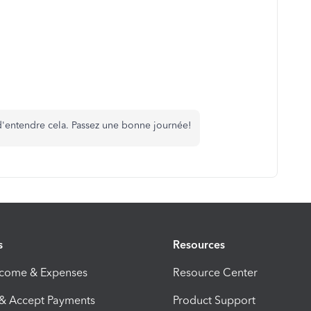
e d'entendre cela. Passez une bonne journée!
s
Resources
ncome & Expenses
Resource Center
 & Accept Payments
Product Support