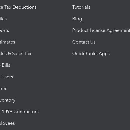
e Tax Deductions
Tutorials
iles
Blog
orts
Product License Agreemen
timates
Contact Us
les & Sales Tax
QuickBooks Apps
Bills
e Users
ime
nventory
1099 Contractors
ployees