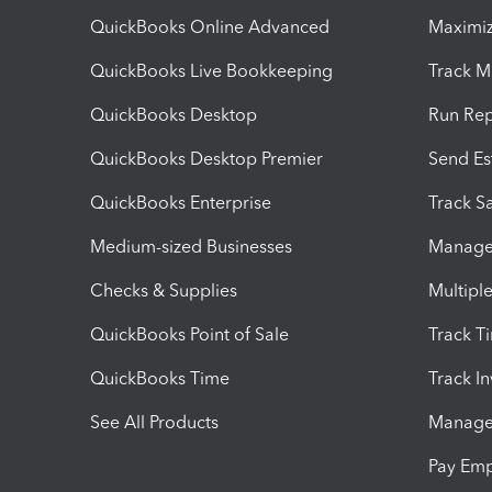
QuickBooks Online Advanced
Maximiz
QuickBooks Live Bookkeeping
Track M
QuickBooks Desktop
Run Rep
QuickBooks Desktop Premier
Send Es
QuickBooks Enterprise
Track Sa
Medium-sized Businesses
Manage 
Checks & Supplies
Multipl
QuickBooks Point of Sale
Track T
QuickBooks Time
Track I
See All Products
Manage 
Pay Em