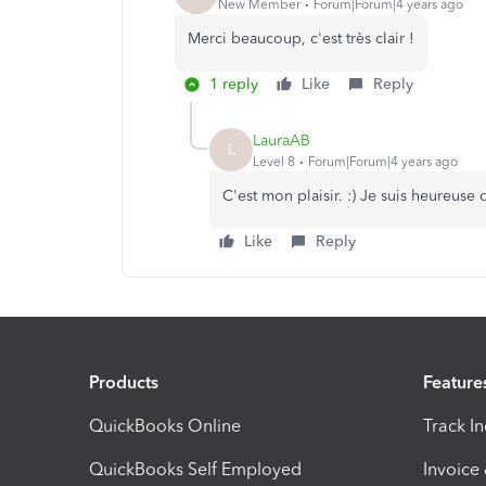
New Member
Forum|Forum|4 years ago
Merci beaucoup, c'est très clair !
1 reply
Like
Reply
LauraAB
L
Level 8
Forum|Forum|4 years ago
C'est mon plaisir. :) Je suis heureus
Like
Reply
Products
Feature
QuickBooks Online
Track I
QuickBooks Self Employed
Invoice