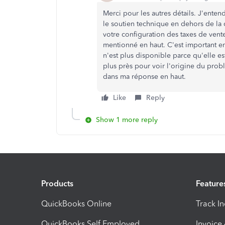
Merci pour les autres détails. J'ente
le soutien technique en dehors de la 
votre configuration des taxes de vente
mentionné en haut. C'est important e
n'est plus disponible parce qu'elle e
plus près pour voir l'origine du prob
dans ma réponse en haut.
Like
Reply
Show 1 more reply
Products
Feature
QuickBooks Online
Track I
QuickBooks Self Employed
Invoice