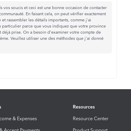
nds vos soucis et ceci est une bonne occasion de contacter
communauté. En faisant cela, on peut vérifier exactement
 et rassembler les détails importants, comme j'ai
n particulier parce que vous indiquez que votre province
st déjà prise. On a besoin d'examiner votre compte de
lème. Veuillez utiliser une des méthodes que j'ai donné
s
Resources
ncome & Expenses
Resource Center
 & Accept Payments
Product Support