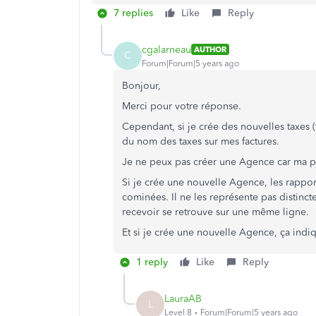
7 replies
Like
Reply
cgalarneau
AUTHOR
C
Forum|Forum|5 years ago
Bonjour,
Merci pour votre réponse.
Cependant, si je crée des nouvelles taxes 
du nom des taxes sur mes factures.
Je ne peux pas créer une Agence car ma pro
Si je crée une nouvelle Agence, les rappor
cominées. Il ne les représente pas distinc
recevoir se retrouve sur une même ligne.
Et si je crée une nouvelle Agence, ça indiq
1 reply
Like
Reply
LauraAB
L
Level 8
Forum|Forum|5 years ago