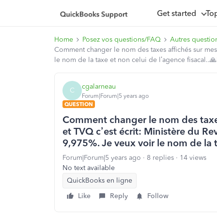
Get started
To
Home
Posez vos questions/FAQ
Autres questio
Comment changer le nom des taxes affichés sur mes f
le nom de la taxe et non celui de l’agence fisacal..
cgalarneau
C
Forum|Forum|5 years ago
QUESTION
Comment changer le nom des taxes 
et TVQ c’est écrit: Ministère du 
9,975%. Je veux voir le nom de la t
Forum|Forum|5 years ago
8 replies
14 views
No text available
QuickBooks en ligne
Like
Reply
Follow