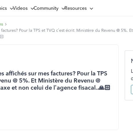
pics
Videos
Community
Resources
ns
actures? Pour la TPS et TVQ c’est écrit: Ministère du Revenu @ 5%. E
🏻
affichés sur mes factures? Pour la TPS
Revenu @ 5%. Et Ministère du Revenu @
axe et non celui de l’agence fisacal..🙏🏻