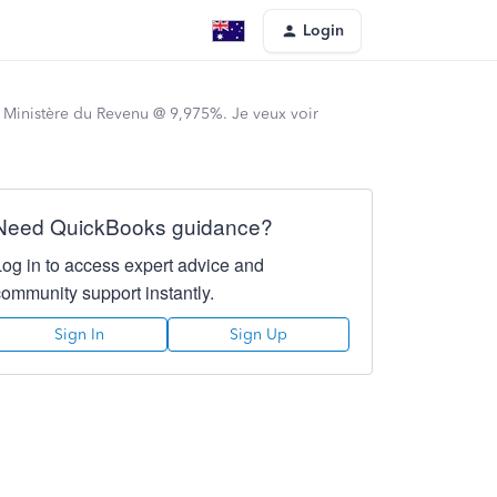
Login
t Ministère du Revenu @ 9,975%. Je veux voir
Need QuickBooks guidance?
Log in to access expert advice and
community support instantly.
Sign In
Sign Up