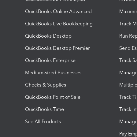
QuickBooks Online Advanced
Maximiz
QuickBooks Live Bookkeeping
Track M
QuickBooks Desktop
Run Rep
QuickBooks Desktop Premier
Send Es
QuickBooks Enterprise
Track Sa
Medium-sized Businesses
Manage 
Checks & Supplies
Multipl
QuickBooks Point of Sale
Track T
QuickBooks Time
Track I
See All Products
Manage 
Pay Em