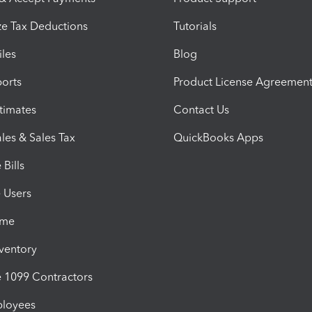
e Tax Deductions
Tutorials
iles
Blog
orts
Product License Agreemen
timates
Contact Us
les & Sales Tax
QuickBooks Apps
Bills
e Users
ime
nventory
1099 Contractors
ployees