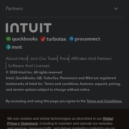
Partners
About Intuit
Join Our Team
Press
Affiliates And Partners
Software And Licenses
© 2026 Intuit Inc. All rights reserved
Intuit, QuickBooks, QB, TurboTax, Proconnect and Mint are registered
trademarks of Intuit Inc. Terms and conditions, features, support, pricing,
and service options subject to change without notice.
By accessing and using this page you agree to the
Terms and Conditions.
Manage cookies
About cookies
|
We use cookies and similar technologies as described in our
Global
Legal
Privacy Statement
Privacy
, including to maintain and operate our websites
Security
and services, measure traffic, and deliver marketing content to you on