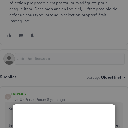
sélection proposée n'est pas toujours adéquate pour
chaque item. Dans mon ancien logiciel, il était possible de
créer un sous-type lorsque la sélection proposé était
inadéquate.
5 replies
Sort by
:
Oldest first
LauraAB
L
Level 8
Forum|Forum|5 years ago
Bonjour quickbook-stph-c!
Je vois que vous avez plusieurs questions sur QuickBooks et