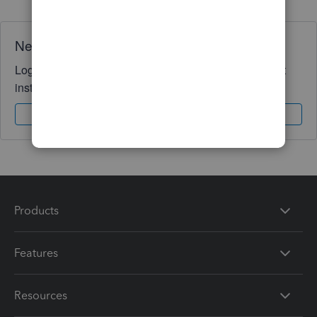
Need QuickBooks guidance?
Log in to access expert advice and community support
instantly.
Sign In
Sign Up
Products
Features
Resources