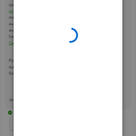
qui se fait en utilisant les étapes dans l'article
Comment
soumettre des commentaires?
Quand vous utilisez cette
méthode pour partager vos pensées, elles sont envoyées
aux développeurs du produit pour considération. Si vous
avez d'intérêt des nouvelles fonctions, je vous présente le
lien suivant :
Nouveautés sur les fonctions et les produits
QuickBooks en ligne
Pour votre référence, je vous présente aussi les pages
suivantes qui contiennent des aides pour apprendre les
fonctions de QuickBooks en ligne.
Didacticiels sur le produit
Webinaires sur les produits
Je vous souhaite le meilleur!
4 replies
Yolene
Y
Forum|Forum|3 years ago