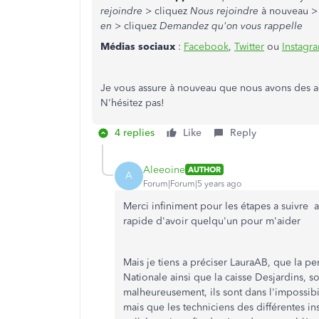
rejoindre
> cliquez
Nous rejoindre
à nouveau > s
en
> cliquez
Demandez qu'on vous rappelle
Médias sociaux
:
Facebook
,
Twitter
ou
Instagr
Je vous assure à nouveau que nous avons des ag
N'hésitez pas!
4 replies
Like
Reply
Aleeoine
AUTHOR
A
Forum|Forum|5 years ago
Merci infiniment pour les étapes a suivre af
rapide d'avoir quelqu'un pour m'aider
Mais je tiens a préciser LauraAB, que la 
Nationale ainsi que la caisse Desjardins, s
malheureusement, ils sont dans l'impossibi
mais que les techniciens des différentes ins