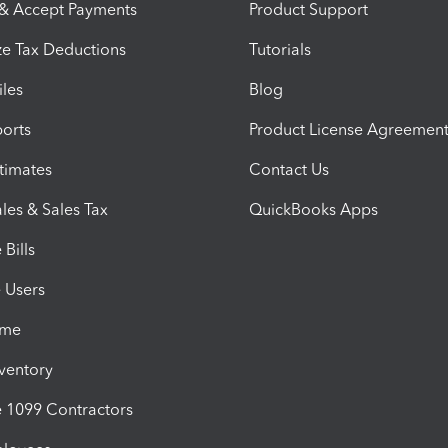
 & Accept Payments
Product Support
e Tax Deductions
Tutorials
iles
Blog
orts
Product License Agreemen
timates
Contact Us
les & Sales Tax
QuickBooks Apps
Bills
e Users
ime
nventory
1099 Contractors