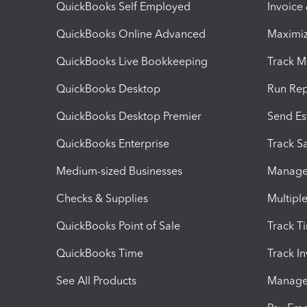
QuickBooks Self Employed
Invoice
QuickBooks Online Advanced
Maximiz
QuickBooks Live Bookkeeping
Track M
QuickBooks Desktop
Run Rep
QuickBooks Desktop Premier
Send Es
QuickBooks Enterprise
Track Sa
Medium-sized Businesses
Manage 
Checks & Supplies
Multipl
QuickBooks Point of Sale
Track T
QuickBooks Time
Track I
See All Products
Manage 