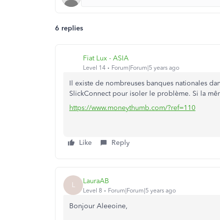
6 replies
Fiat Lux - ASIA
Level 14
Forum|Forum|5 years ago
Il existe de nombreuses banques nationales dans l
SlickConnect pour isoler le problème. Si la mê
https://www.moneythumb.com/?ref=110
Like
Reply
LauraAB
L
Level 8
Forum|Forum|5 years ago
Bonjour Aleeoine,