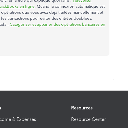
ici un article qui explique quoi faire :
Téléverser
uickBooks en ligne
. Quand la connexion automatique est
s opérations que vous avez déjà traitées manuellement et
 les transactions pour éviter des entrées doublées.
cela :
Catégoriser et apparier des opérations bancaires en
s
Resources
ncome & Expenses
Resource Center