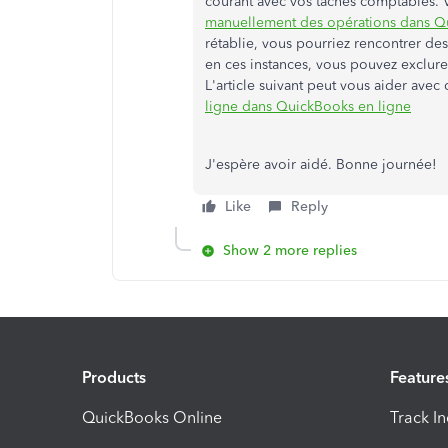
courant avec vos tâches comptables. Vo
manuellement des opérations dans Q
rétablie, vous pourriez rencontrer de
en ces instances, vous pouvez exclure
L'article suivant peut vous aider avec 
ligne dans QuickBooks en ligne
J'espère avoir aidé. Bonne journée!
Like
Reply
Show 2 more replies
Products
Feature
QuickBooks Online
Track I