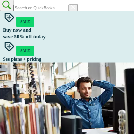
SALE
Buy now and
save
50%
off today
SALE
See plans + pricing