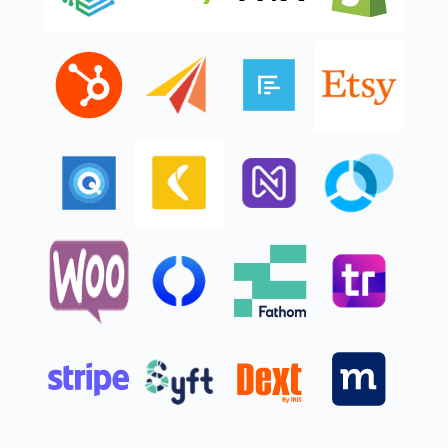
Depura tus libros de contabilidad rápidamente
con la IA de contabilidad
Chatea para obtener información al instante
BETA
Consultas limitadas
Delega tareas a la IA
BETA
Administración de facturas de proveedores
Organiza y realiza el seguimiento de las facturas de
proveedores en línea.
Ver más
Multidivisa
Registra transacciones en otras divisas sin
preocuparte por las conversiones de tipo de cambio.
Ver más
Favorito de los clientes
Favorito de los clientes