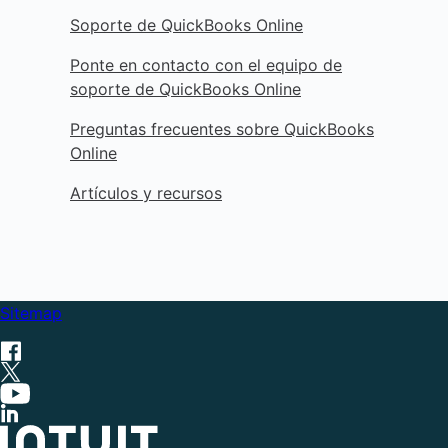
Soporte de QuickBooks Online
Seleccionar plan
Ponte en contacto con el equipo de
Essentials
soporte de QuickBooks Online
Ahorra tiempo y enfócate en el crecimiento
Preguntas frecuentes sobre QuickBooks
Online
Seleccionar plan
Artículos y recursos
Favorito de los clientes
Favorito de los clientes
Plus
Crece con una visión más clara
Sitemap
Seleccionar plan
Advanced
Impulsa la eficiencia y la rentabilidad