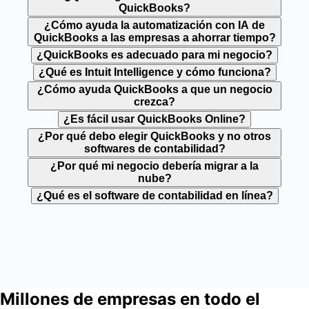
Consultas limitadas
QuickBooks?
Delega tareas a la IA
¿Cómo ayuda la automatización con IA de
QuickBooks a las empresas a ahorrar tiempo?
BETA
¿QuickBooks es adecuado para mi negocio?
Seguimiento de inventario
¿Qué es Intuit Intelligence y cómo funciona?
Rentabilidad del proyecto
¿Cómo ayuda QuickBooks a que un negocio
Seguimiento de clases y ubicaciones
crezca?
Mide qué productos, servicios y ubicaciones generan
¿Es fácil usar QuickBooks Online?
mayor cantidad de ingresos para tu negocio, y cuáles
¿Por qué debo elegir QuickBooks y no otros
softwares de contabilidad?
se pueden optimizar para que rindan más.
¿Por qué mi negocio debería migrar a la
Advanced
nube?
Impulsa la eficiencia y la rentabilidad
¿Qué es el software de contabilidad en línea?
Seleccionar plan
25 usuarios
Además, acceso gratuito para tu contador
Todo en Plus, y también:
Millones de empresas en todo el
Intuit Intelligence