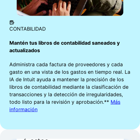
estado y programa facturas recurrentes para
enviarlas automáticamente.
Más información
CONTABILIDAD
Mantén tus libros de contabilidad saneados y
actualizados
Administra cada factura de proveedores y cada
gasto en una vista de los gastos en tiempo real. La
IA de Intuit ayuda a mantener la precisión de los
libros de contabilidad mediante la clasificación de
transacciones y la detección de irregularidades,
todo listo para la revisión y aprobación.**
Más
información
INVENTARIO
Adelántate a la demanda
Realiza el seguimiento de las existencias y el
cumplimiento automáticamente a medida que
vendes. Ve lo que es popular y genera