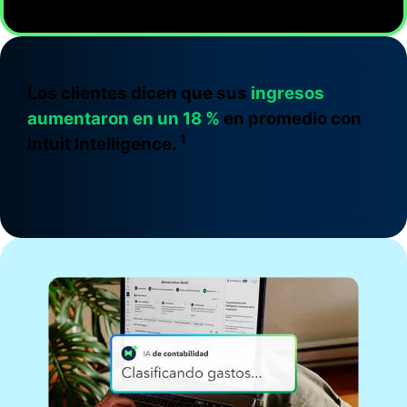
automáticamente y mantente organizado
para el período impositivo.
Más información
Los clientes dicen que sus
ingresos
aumentaron en un 18 %
en promedio con
1
Intuit Intelligence.
FACTURACIÓN
Ahorra tiempo con la facturación
inteligente
Envía facturas de aspecto profesional con tu
marca, recibe alertas para supervisar el