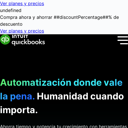
Ver planes y precios
undefined
Compra ahora y ahorrar
##discountPercentage##
%
de
descuento
Ver planes y precios
Automatización donde vale
la pena.
Humanidad cuando
importa.
Ahorra tiempo y potencia tu crecimiento con herramientas