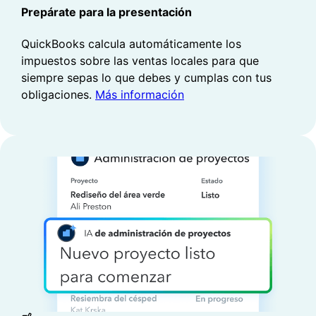
Prepárate para la presentación
PRODUCTION DE RAPPORTS
Explorez vos données plus en détail
QuickBooks calcula automáticamente los
impuestos sobre las ventas locales para que
Ayez toujours votre situation financière
siempre sepas lo que debes y cumplas con tus
complète à portée de main au même endroit.
obligaciones.
Más información
Intuit Intelligence fournit des indications,
analyse les données et crée des rapports en
fonction de vos ICP pour vous aider à garder
une longueur d’avance**.
Más información