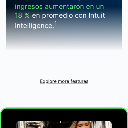
ingresos aumentaron en un
18 %
en promedio con Intuit
1
Intelligence.
CONTABILIDAD
Explore more features
Mantén tus libros de contabilidad
saneados y actualizados
Administra cada factura de proveedores y
cada gasto en una vista de los gastos en
tiempo real. La IA de Intuit ayuda a mantener
la precisión de los libros de contabilidad
mediante la clasificación de transacciones y