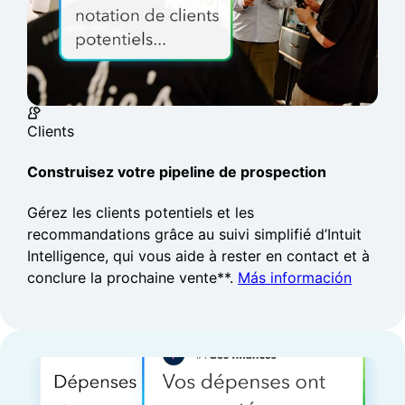
“Con la inteligencia artificial de
Intuit, veo de inmediato dónde hay
un problema potencial en lugar de
tener que buscarlo”.
Steve Ashton, presidente y director
ejecutivo,
Clients
Ashton Construction
Construisez votre pipeline de prospection
Valle de Bow, Alberta
Gérez les clients potentiels et les
recommandations grâce au suivi simplifié d’Intuit
Intelligence, qui vous aide à rester en contact et à
conclure la prochaine vente**.
Más información