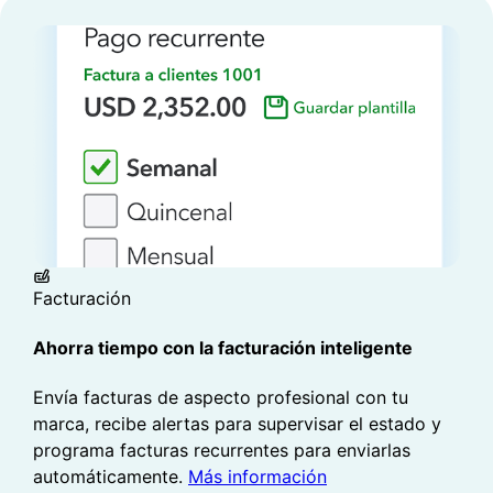
IMPUESTOS SOBRE LAS VENTAS
Prepárate para la presentación
QuickBooks calcula automáticamente los
impuestos sobre las ventas locales para que
siempre sepas lo que debes y cumplas con
tus obligaciones.
Más información
Facturación
Ahorra tiempo con la facturación inteligente
Envía facturas de aspecto profesional con tu
marca, recibe alertas para supervisar el estado y
programa facturas recurrentes para enviarlas
automáticamente.
Más información
ADMINISTRACIÓN DE PROYECTOS