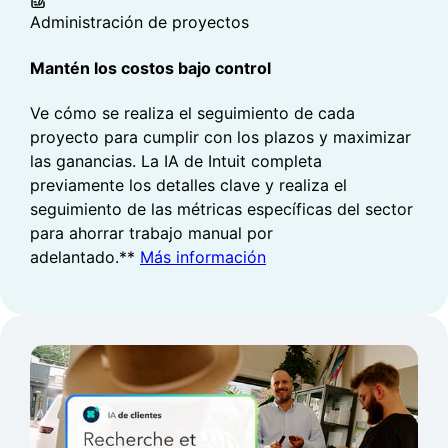
Administración de proyectos
Mantén los costos bajo control
Ve cómo se realiza el seguimiento de cada
proyecto para cumplir con los plazos y maximizar
Los clientes ahorran un
las ganancias. La IA de Intuit completa
previamente los detalles clave y realiza el
promedio de 13 horas
al mes
seguimiento de las métricas específicas del sector
cuando usan Intuit
para ahorrar trabajo manual por
2
Intelligence.
adelantado.**
Más información