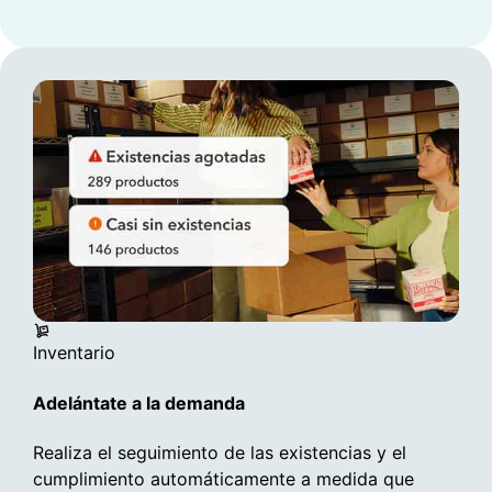
Mantén los costos bajo control
Ve cómo se realiza el seguimiento de cada
proyecto para cumplir con los plazos y
maximizar las ganancias. La IA de Intuit
completa previamente los detalles clave y
realiza el seguimiento de las métricas
específicas del sector para ahorrar trabajo
manual por adelantado.**
Más información
Inventario
Adelántate a la demanda
Realiza el seguimiento de las existencias y el
cumplimiento automáticamente a medida que