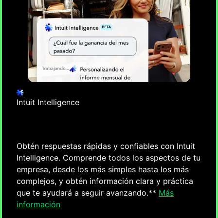
la detección de irregularidades, todo listo
para la revisión y aprobación.**
Más información
Intuit Intelligence
Pregunta más, haz más
Obtén respuestas rápidas y confiables con Intuit
Intelligence. Comprende todos los aspectos de tu
empresa, desde los más simples hasta los más
complejos, y obtén información clara y práctica
SEGUIMIENTO DE GASTOS
Administra todos los gastos en un solo
que te ayudará a seguir avanzando.**
Más
lugar
información
Captura recibos, clasifica gastos