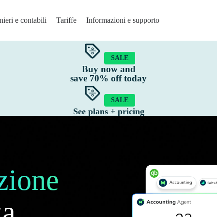
ieri e contabili
Tariffe
Informazioni e supporto
SALE
zionalità
Buy now and
save
70%
off today
Feed bancari
Migrazione dei dati
SALE
Contabilità su cloud
Tracciabilità GST e IVA
See plans + pricing
Fatturazione
Registro delle spese
Redditività del progetto
App mobile per la contabilità
Relazioni contabili
Funzionalità
zione
Gestione delle rimanenze
za