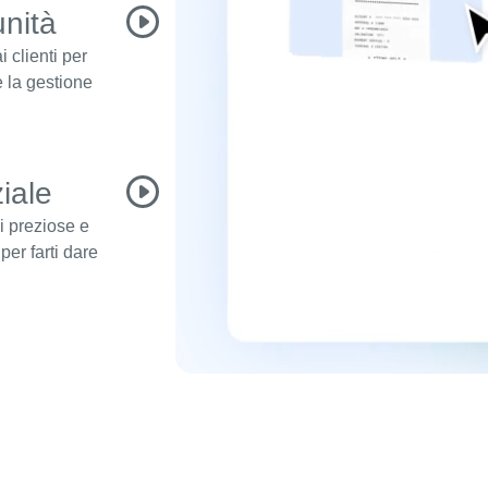
unità
 clienti per
 la gestione
ziale
ni preziose e
 per farti dare