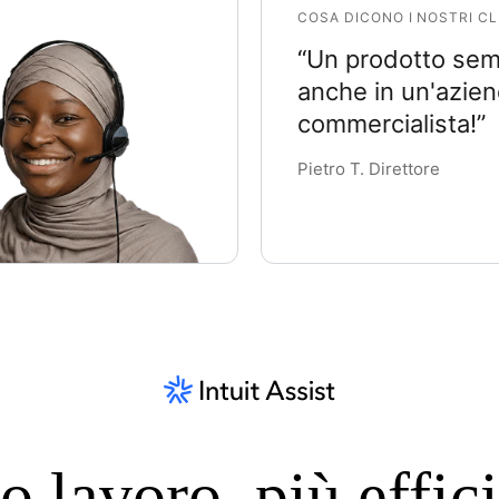
COSA DICONO I NOSTRI CL
“Un prodotto semp
anche in un'azie
commercialista!”
Pietro T. Direttore
 lavoro, più effic