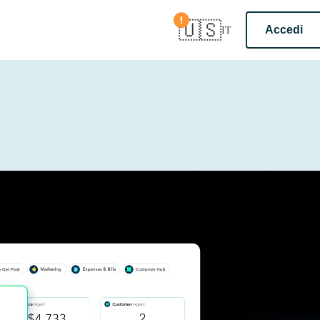
Conferma il paese
🇺🇸
Accedi
IT