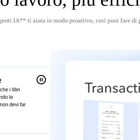
genti IA** ti aiuta in modo proattivo, così puoi fare d
e
he i libri
ndo le
non devi far