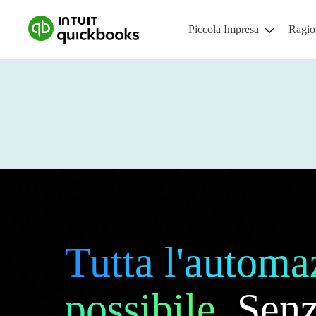
Piccola Impresa
Ragion
Piccola Impresa
Fun
Piani e tariffe
Risorse per piccole imprese
Tutta l'automa
possibile.
Sen