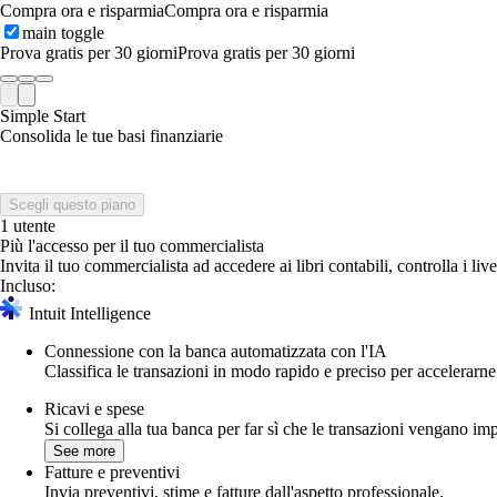
Compra ora e risparmia
Compra ora e risparmia
main toggle
Prova gratis per 30 giorni
Prova gratis per 30 giorni
Simple Start
Consolida le tue basi finanziarie
Scegli questo piano
1 utente
Più l'accesso per il tuo commercialista
Invita il tuo commercialista ad accedere ai libri contabili, controlla i li
Incluso:
Intuit Intelligence
Connessione con la banca automatizzata con l'IA
Classifica le transazioni in modo rapido e preciso per accelerarn
Ricavi e spese
Si collega alla tua banca per far sì che le transazioni vengano im
See more
Fatture e preventivi
Invia preventivi, stime e fatture dall'aspetto professionale.