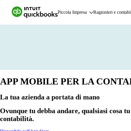
Piccola Impresa
Ragionieri e contabil
Piccola Impresa
Funz
Piani e tariffe
F
Risorse per piccole imprese
C
F
R
R
APP MOBILE PER LA CONTA
G
La tua azienda a portata di mano
Ovunque tu debba andare, qualsiasi cosa tu 
contabilità.