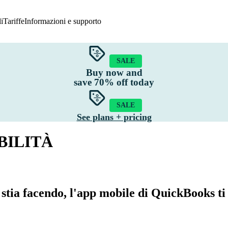
i
Tariffe
Informazioni e supporto
SALE
ionalità
Buy now and
eed bancari
Migrazione dei dati
save
70%
off today
ontabilità su cloud
Tracciabilità GST e IVA
atturazione
Registro delle spese
SALE
edditività del progetto
App mobile per la contabilità
See plans + pricing
elazioni contabili
Funzionalità
BILITÀ
estione delle rimanenze
stia facendo, l'app mobile di QuickBooks ti 