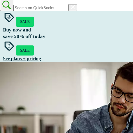
SALE
Buy now and
save
50%
off today
SALE
See plans + pricing