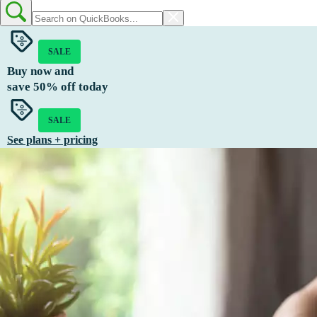
SALE
Buy now and
save
50%
off today
SALE
See plans + pricing