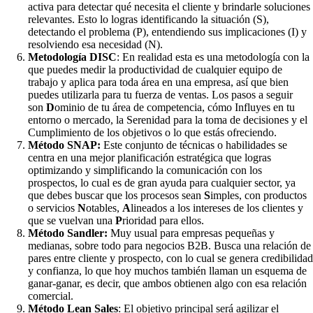
activa para detectar qué necesita el cliente y brindarle soluciones
relevantes. Esto lo logras identificando la situación (S),
detectando el problema (P), entendiendo sus implicaciones (I) y
resolviendo esa necesidad (N).
Metodología DISC
: En realidad esta es una metodología con la
que puedes medir la productividad de cualquier equipo de
trabajo y aplica para toda área en una empresa, así que bien
puedes utilizarla para tu fuerza de ventas. Los pasos a seguir
son
D
ominio de tu área de competencia, cómo Influyes en tu
entorno o mercado, la Serenidad para la toma de decisiones y el
Cumplimiento de los objetivos o lo que estás ofreciendo.
Método SNAP:
Este conjunto de técnicas o habilidades se
centra en una mejor planificación estratégica que logras
optimizando y simplificando la comunicación con los
prospectos, lo cual es de gran ayuda para cualquier sector, ya
que debes buscar que los procesos sean
S
imples, con productos
o servicios
N
otables,
A
lineados a los intereses de los clientes y
que se vuelvan una
P
rioridad para ellos.
Método Sandler:
Muy usual para empresas pequeñas y
medianas, sobre todo para negocios B2B. Busca una relación de
pares entre cliente y prospecto, con lo cual se genera credibilidad
y confianza, lo que hoy muchos también llaman un esquema de
ganar-ganar, es decir, que ambos obtienen algo con esa relación
comercial.
Método Lean Sales
: El objetivo principal será agilizar el