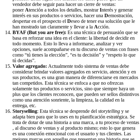
vendedor debe seguir para hacer un cierre de ventas:
poner
A
tención a todos los detalles, mostrar
I
nterés y generar
interés en sus productos o servicios, hacer una
D
emostración,
despertar en el prospecto el
D
eseo de tener esa solución que le
han mostrado tan claramente y llevar a la
A
cción.
BYAF (But you are free):
Es una técnica de persuasión que se
basa en reforzar una idea en el cliente: la libertad de decidir en
todo momento. Esto lo lleva a informarse, analizar y ver
opciones, suele acompañarse en tu discurso de ventas con frases
como “tú tienes la elección”, “es tu decisión” y “respeto lo que
tú decidas”.
Valor agregado:
Actualmente todo sistema de ventas debe
considerar brindar valores agregados en servicio, atención y en
sus productos, es una gran manera de diferenciarse en mercados
tan competidos. Esta técnica se enfoca a que no ofrezcas
solamente tus productos o servicios, sino que siempre haya un
plus que los clientes reconocen, que pueden ser sellos distintivos
como una atención sonriente, la limpieza, la calidad en la
entrega, etc.
Storyselling
: Esta técnica se desprende del
storytelling
y se
adapta bien para que lo uses en tu planificación estratégica. Se
trata de dotar de una historia a una marca, a tu proceso de ventas
, al discurso de ventas y al producto mismo; esto lo que genera
es una conexión emocional con el usuario y tus clientes. Las
mejores marcas son aquellas que presentan una historia que se