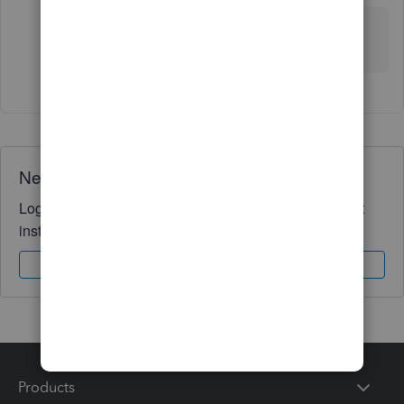
C'est mon plaisir. Je serai ici pour vous si vous
m'avez besoin.
Need QuickBooks guidance?
Log in to access expert advice and community support
instantly.
Sign In
Sign Up
Products