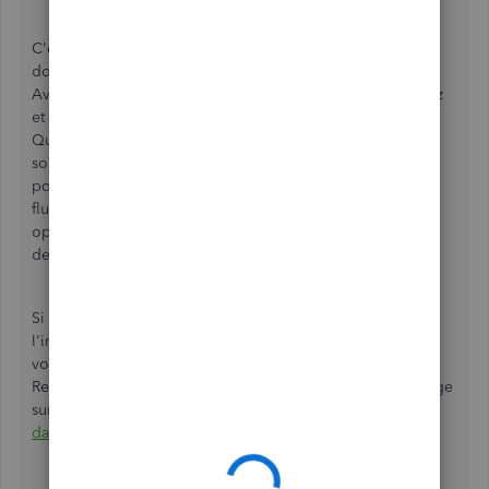
C'est important pour moi que vous avez les informations
dont vous avez besoin pour la gestion de votre situation.
Avec un peu plus de clarté de quelle fonction vous utilisez
et comment vous avez comptabilisé les opérations dans
QuickBooks en ligne, je suis certaine de trouver une
solution. D'habitude, lorsque vous avez une reçu, c'est
possible d'apparier l'opération à une seule transaction du
flux bancaire parce qu'une reçu est vue comme une
opération avec un paiement, pas un paiement séparé en
deux.
Si vous utilisez
la fonction Reçus
et vous voulez apparier
l'image à deux opérations existantes dans QuickBooks, je
vous encourage à annuler le processus dans la fonction
Reçu et utiliser plutôt les pièces jointes pour inclure l'image
sur l'opération. Voici un article à ce sujet :
Pièces jointes
dans QuickBooks en ligne