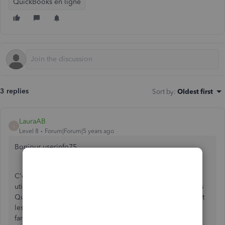
QuickBooks en ligne
3 replies
Sort by
:
Oldest first
LauraAB
L
Level 8
Forum|Forum|5 years ago
Bonjour userinfo75,
C'est une autre bonne question. Il me semble que vous
utilisez peut-être le flux bancaire ou la fonction Reçus dans
QuickBooks en ligne pour comptabiliser plus efficacement
les opérations pour votre entreprise. Les fonctions sont
fantastiques et je peux expliquer les options.