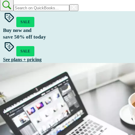
SALE
Buy now and
save
50%
off today
SALE
See plans + pricing