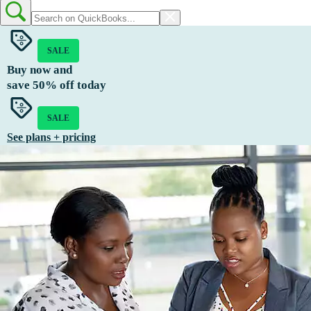
SALE
Buy now and
save
50%
off today
SALE
See plans + pricing