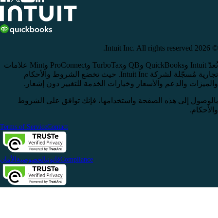
© 2026 Intuit Inc. All rights reserved.
تُعدّ Intuit وQuickBooks وQB وTurboTax وProConnect وMint علامات
تجارية مُسجّلة لشركة Intuit Inc. حيث تخضع الشروط والأحكام
والميزات والدعم والأسعار وخيارات الخدمة للتغيير دون إشعار.
بالوصول إلى هذه الصفحة واستخدامها، فإنك توافق على الشروط
والأحكام.
Terms of Service
Contact
Compliance
قانوني
الخصوصية
الأمان