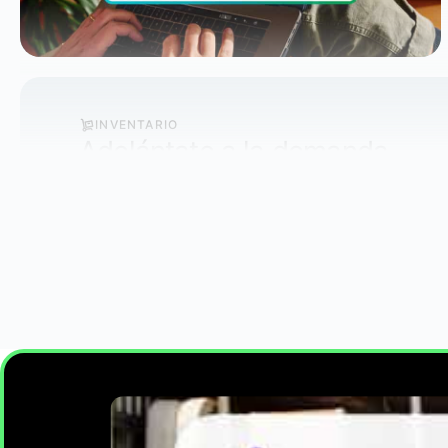
Más información
INVENTARIO
Adelántate a la demanda
Más información