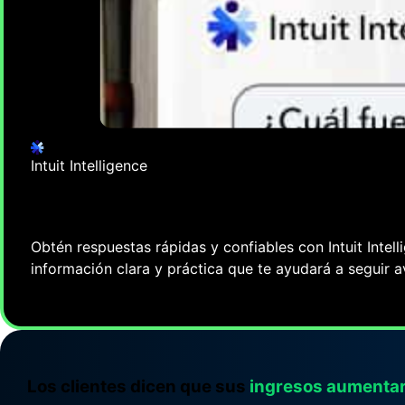
ADMINISTRACIÓN DE PROYECTOS
Mantén los costos bajo
control
Intuit Intelligence
Pregunta más, haz más
Obtén respuestas rápidas y confiables con Intuit Int
información clara y práctica que te ayudará a seguir
Más información
Los clientes dicen que sus
ingresos aumentar