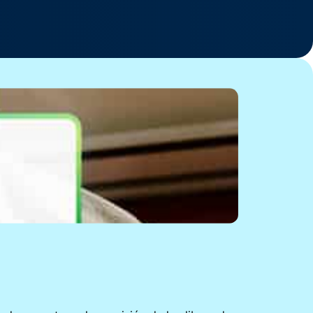
“Con la inteligencia
artificial de Intuit, veo
de inmediato dónde
hay un problema
potencial en lugar de
tener que buscarlo”.
Steve Ashton, presidente y director
ejecutivo,
Ashton Construction
Valle de Bow, Alberta