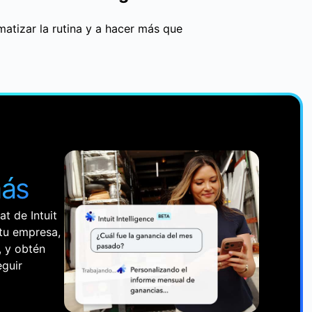
atizar la rutina y a hacer más que
más
t de Intuit
tu empresa,
, y obtén
eguir