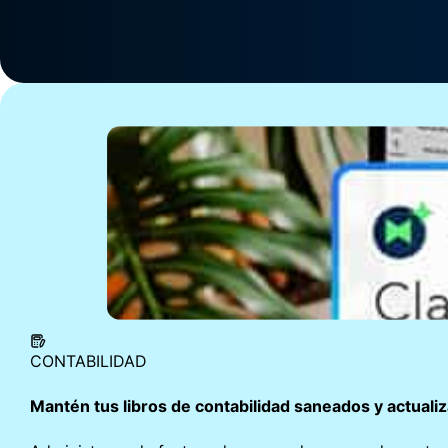
Los clientes
ahorran un
promedio de 13
horas
al mes
cuando usan Intuit
2
Intelligence.
CONTABILIDAD
Mantén tus libros de contabilidad saneados y actuali