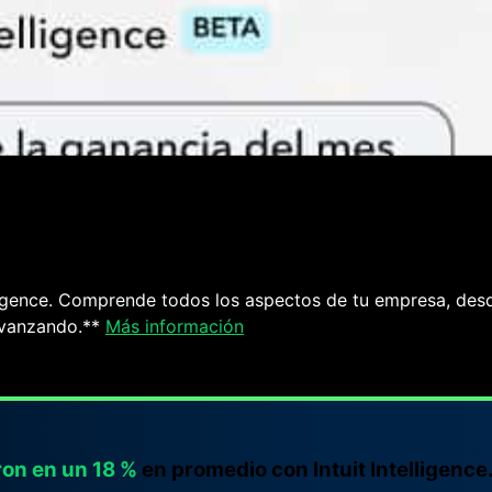
CLIENTES
Construye tu canal de
ventas
elligence. Comprende todos los aspectos de tu empresa, des
Más información
 avanzando.**
Más información
on en un 18 %
en promedio con Intuit Intelligence