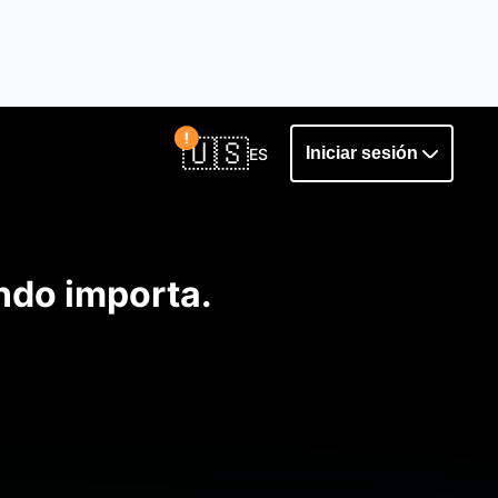
Confirmar país
🇺🇸
Iniciar sesión
ES
do importa.