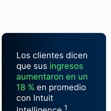
Los clientes dicen
que sus
ingresos
aumentaron en un
18 %
en promedio
con Intuit
1
Intelligence.