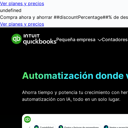
Ver planes y precios
undefined
Compra ahora y ahorrar
##discountPercentage##
%
de des
Ver planes y precios
Pequeña empresa
Contadores
Pequeña empresa
Caracter
Planes y precios
Fuent
Automatización donde v
Recursos para pequeñas
Contab
empresas
Factu
Ahorra tiempo y potencia tu crecimiento con her
Rentab
automatización con IA, todo en un solo lugar.
Infor
Admini