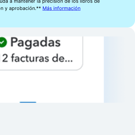
uda a mantener la precisión de los libros de
ión y aprobación.**
Más información