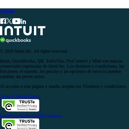
Sitemap
© 2026 Intuit Inc. All rights reserved.
Intuit, QuickBooks, QB, TurboTax, ProConnect y Mint son marcas
comerciales registradas de Intuit Inc. Los términos y condiciones, las
funciones, el soporte, los precios y las opciones de servicio pueden
cambiar sin previo aviso.
Al acceder a esta página y usarla, aceptas los Términos y condiciones.
Terms of Service
Contact
Legal
Privacidad
Seguridad
Compliance