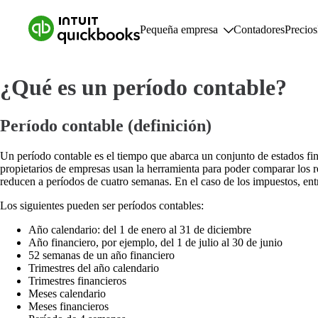
Pequeña empresa
Contadores
Precios
¿Qué es un período contable?
Pequeña empresa
Cara
Planes y precios
F
Período contable (definición)
Recursos para pequeñas empresas
C
F
Un período contable es el tiempo que abarca un conjunto de estados fin
R
propietarios de empresas usan la herramienta para poder comparar los re
I
reducen a períodos de cuatro semanas. En el caso de los impuestos, entre
A
Los siguientes pueden ser períodos contables:
Año calendario: del 1 de enero al 31 de diciembre
Año financiero, por ejemplo, del 1 de julio al 30 de junio
52 semanas de un año financiero
Trimestres del año calendario
Trimestres financieros
Meses calendario
Meses financieros