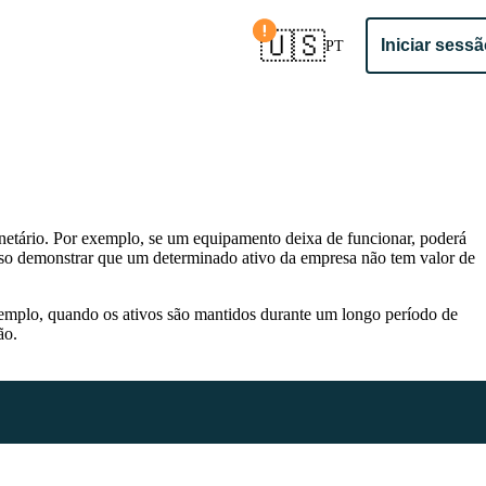
Confirmar país
🇺🇸
Iniciar sess
PT
 e IVA
onetário. Por exemplo, se um equipamento deixa de funcionar, poderá
vo móvel
reciso demonstrar que um determinado ativo da empresa não tem valor de
exemplo, quando os ativos são mantidos durante um longo período de
ão.