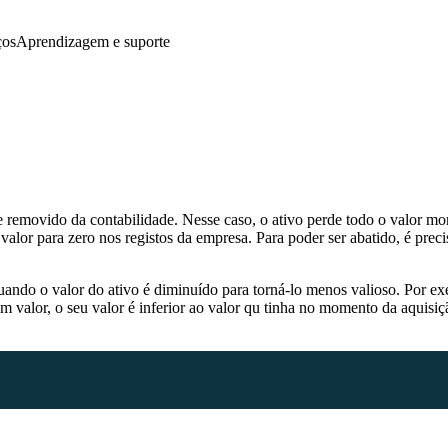
ços
Aprendizagem e suporte
ionalidades
eeds bancários
Migração de dados
ontabilidade na cloud
Controlo de imposto sobre bens e serviços
aturação
Monitorização de despesas
e removido da contabilidade. Nesse caso, o ativo perde todo o valor m
endibilidade do projeto
Aplicação de contabilidade para dispositi
eu valor para zero nos registos da empresa. Para poder ser abatido, é p
elatórios de contabilidade
Ver todas as funcionalidades
estão de inventário
 quando o valor do ativo é diminuído para torná-lo menos valioso. Por 
m valor, o seu valor é inferior ao valor qu tinha no momento da aquisiç