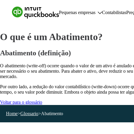
Pequenas empresas
Contabilistas
Pre
O que é um Abatimento?
Pequenas empresas
Func
Planos e preços
F
Abatimento (definição)
Recursos para pequenas empresas
C
F
O abatimento (write-off) ocorre quando o valor de um ativo é anulado 
R
ser necessário o seu abatimento. Para abater o ativo, deve reduzir o s
R
mercado.
G
Por outro lado, a redução do valor contabilístico (write-down) ocorre
tempo, o seu valor pode diminuir. Embora o objeto ainda possa ter algu
Voltar para o glossário
Home
>
Glossario
>
Abatimento