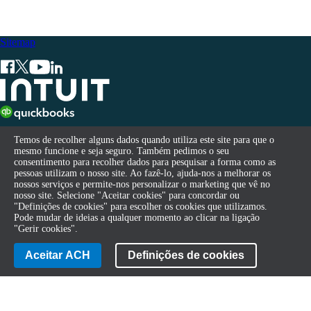
Sitemap
© 2026 Intuit Inc. All rights reserved.
Temos de recolher alguns dados quando utiliza este site para que o
Temos de recolher alguns dados quando utiliza este site para que o
mesmo funcione e seja seguro. Também pedimos o seu
mesmo funcione e seja seguro. Também pedimos o seu
Intuit, QuickBooks, QB, TurboTax, ProConnect e Mint são marcas
consentimento para recolher dados para pesquisar a forma como as
consentimento para recolher dados para pesquisar a forma como as
pessoas utilizam o nosso site. Ao fazê-lo, ajuda-nos a melhorar os
pessoas utilizam o nosso site. Ao fazê-lo, ajuda-nos a melhorar os
comerciais registadas da Intuit Inc. Termos e Condições,
nossos serviços e permite-nos personalizar o marketing que vê no
nossos serviços e permite-nos personalizar o marketing que vê no
funcionalidades, suporte, preços e opções de serviço sujeitos a
nosso site. Selecione "Aceitar cookies" para concordar ou
nosso site. Selecione "Aceitar cookies" para concordar ou
alterações sem aviso prévio.
"Definições de cookies" para escolher os cookies que utilizamos.
"Definições de cookies" para escolher os cookies que utilizamos.
Pode mudar de ideias a qualquer momento ao clicar na ligação
Pode mudar de ideias a qualquer momento ao clicar na ligação
Ao aceder a e ao utilizar esta página, aceita os Termos e Condições.
"Gerir cookies".
"Gerir cookies".
Terms of Service
Contact
Aceitar ACH
Aceitar ACH
Definições de cookies
Definições de cookies
Legal
Privacidade
Segurança
Compliance