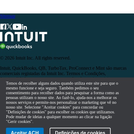
Sitemap
© 2026 Intuit Inc. All rights reserved.
Intuit, QuickBooks, QB, TurboTax, ProConnect e Mint são marcas
comerciais registadas da Intuit Inc. Termos e Condições,
funcionalidades, suporte, preços e opções de serviço sujeitos a
Temos de recolher alguns dados quando utiliza este site para que o
Temos de recolher alguns dados quando utiliza este site para que o
alterações sem aviso prévio.
mesmo funcione e seja seguro. Também pedimos o seu
mesmo funcione e seja seguro. Também pedimos o seu
consentimento para recolher dados para pesquisar a forma como as
consentimento para recolher dados para pesquisar a forma como as
Ao aceder a e ao utilizar esta página, aceita os Termos e Condições.
pessoas utilizam o nosso site. Ao fazê-lo, ajuda-nos a melhorar os
pessoas utilizam o nosso site. Ao fazê-lo, ajuda-nos a melhorar os
nossos serviços e permite-nos personalizar o marketing que vê no
nossos serviços e permite-nos personalizar o marketing que vê no
Terms of Service
Contact
nosso site. Selecione "Aceitar cookies" para concordar ou
nosso site. Selecione "Aceitar cookies" para concordar ou
"Definições de cookies" para escolher os cookies que utilizamos.
"Definições de cookies" para escolher os cookies que utilizamos.
Pode mudar de ideias a qualquer momento ao clicar na ligação
Pode mudar de ideias a qualquer momento ao clicar na ligação
"Gerir cookies".
"Gerir cookies".
Legal
Privacidade
Segurança
Compliance
Aceitar ACH
Aceitar ACH
Definições de cookies
Definições de cookies