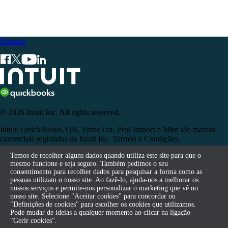
Sitemap
© 2026 Intuit Inc. All rights reserved.
Intuit, QuickBooks, QB, TurboTax, ProConnect e Mint são marcas
comerciais registadas da Intuit Inc. Termos e Condições,
funcionalidades, suporte, preços e opções de serviço sujeitos a
Temos de recolher alguns dados quando utiliza este site para que o
Temos de recolher alguns dados quando utiliza este site para que o
alterações sem aviso prévio.
mesmo funcione e seja seguro. Também pedimos o seu
mesmo funcione e seja seguro. Também pedimos o seu
consentimento para recolher dados para pesquisar a forma como as
consentimento para recolher dados para pesquisar a forma como as
Ao aceder a e ao utilizar esta página, aceita os Termos e Condições.
pessoas utilizam o nosso site. Ao fazê-lo, ajuda-nos a melhorar os
pessoas utilizam o nosso site. Ao fazê-lo, ajuda-nos a melhorar os
nossos serviços e permite-nos personalizar o marketing que vê no
nossos serviços e permite-nos personalizar o marketing que vê no
Terms of Service
Contact
nosso site. Selecione "Aceitar cookies" para concordar ou
nosso site. Selecione "Aceitar cookies" para concordar ou
"Definições de cookies" para escolher os cookies que utilizamos.
"Definições de cookies" para escolher os cookies que utilizamos.
Pode mudar de ideias a qualquer momento ao clicar na ligação
Pode mudar de ideias a qualquer momento ao clicar na ligação
"Gerir cookies".
"Gerir cookies".
Legal
Privacidade
Segurança
Compliance