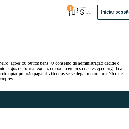
Confirmar país
🇺🇸
Iniciar sess
PT
 e IVA
heiro, ações ou outros bens. O conselho de administração decide o
vo móvel
nte pagos de forma regular, embora a empresa não esteja obrigada a
pode optar por não pagar dividendos se se deparar com um défice de
 empresa.