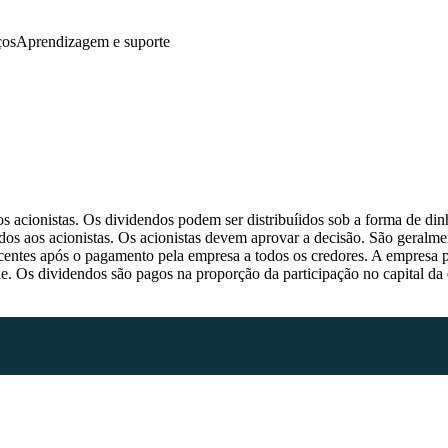
ços
Aprendizagem e suporte
ionalidades
eeds bancários
Migração de dados
ontabilidade na cloud
Controlo de imposto sobre bens e serviços
aturação
Monitorização de despesas
s acionistas. Os dividendos podem ser distribuíidos sob a forma de din
endibilidade do projeto
Aplicação de contabilidade para dispositi
os aos acionistas. Os acionistas devem aprovar a decisão. São geralme
elatórios de contabilidade
Ver todas as funcionalidades
scentes após o pagamento pela empresa a todos os credores. A empresa 
estão de inventário
ade. Os dividendos são pagos na proporção da participação no capital da