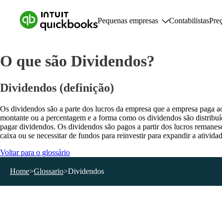
Pequenas empresas
Contabilistas
Pre
O que são Dividendos?
Pequenas empresas
Func
Planos e preços
F
Dividendos (definição)
Recursos para pequenas empresas
C
F
Os dividendos são a parte dos lucros da empresa que a empresa paga ao
R
montante ou a percentagem e a forma como os dividendos são distribuíd
R
pagar dividendos. Os dividendos são pagos a partir dos lucros remane
G
caixa ou se necessitar de fundos para reinvestir para expandir a ativid
Voltar para o glossário
Home
>
Glossario
>
Dividendos