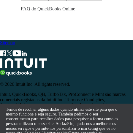
FAQ do QuickBooks Online
Sitemap
© 2026 Intuit Inc. All rights reserved.
Intuit, QuickBooks, QB, TurboTax, ProConnect e Mint são marcas
comerciais registadas da Intuit Inc. Termos e Condições,
funcionalidades, suporte, preços e opções de serviço sujeitos a
Temos de recolher alguns dados quando utiliza este site para que o
Temos de recolher alguns dados quando utiliza este site para que o
alterações sem aviso prévio.
mesmo funcione e seja seguro. Também pedimos o seu
mesmo funcione e seja seguro. Também pedimos o seu
consentimento para recolher dados para pesquisar a forma como as
consentimento para recolher dados para pesquisar a forma como as
Ao aceder a e ao utilizar esta página, aceita os Termos e Condições.
pessoas utilizam o nosso site. Ao fazê-lo, ajuda-nos a melhorar os
pessoas utilizam o nosso site. Ao fazê-lo, ajuda-nos a melhorar os
nossos serviços e permite-nos personalizar o marketing que vê no
nossos serviços e permite-nos personalizar o marketing que vê no
Terms of Service
Contact