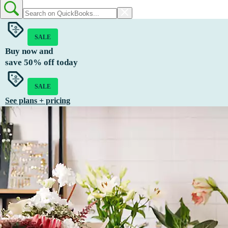
SALE
Buy now and
save
50%
off today
SALE
See plans + pricing