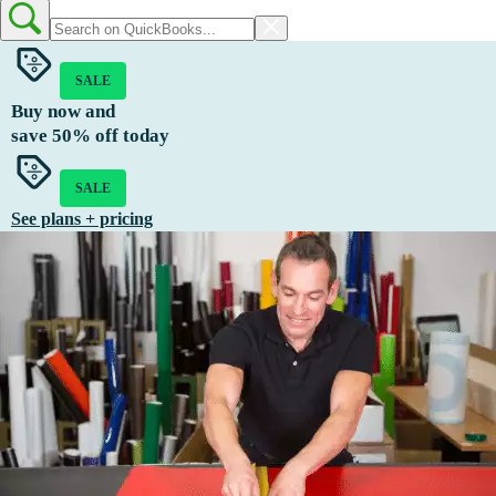
SALE
Buy now and
save
50%
off today
SALE
See plans + pricing