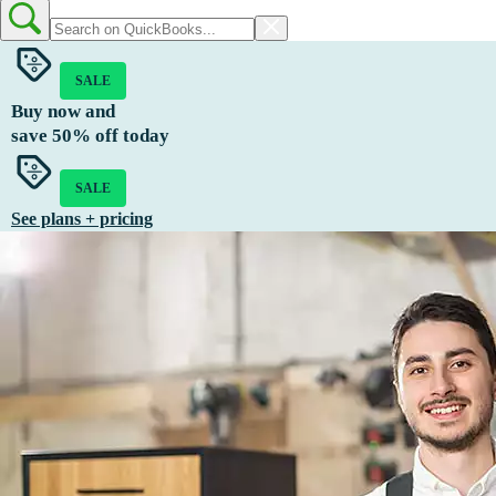
SALE
Buy now and
save
50%
off today
SALE
See plans + pricing