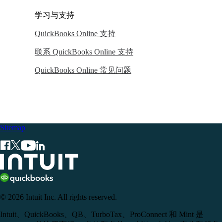
学习与支持
QuickBooks Online 支持
联系 QuickBooks Online 支持
QuickBooks Online 常见问题
Sitemap
© 2026 Intuit Inc. All rights reserved.
Intuit、QuickBooks、QB、TurboTax、ProConnect 和 Mint 是