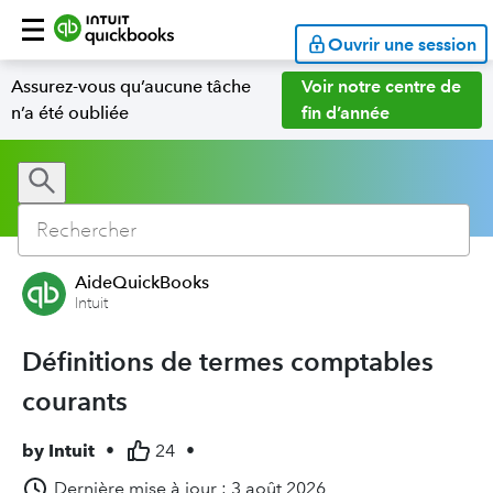
Ouvrir une session
Assurez-vous qu’aucune tâche
Voir notre centre de
n’a été oubliée
fin d’année
AideQuickBooks
Intuit
Définitions de termes comptables
courants
by
Intuit
•
24
•
Dernière mise à jour : 3 août 2026