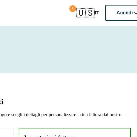
Conferma il paese
🇺🇸
Accedi
IT
zi
ogo e scegli i dettagli per personalizzare la tua fattura dal nostro