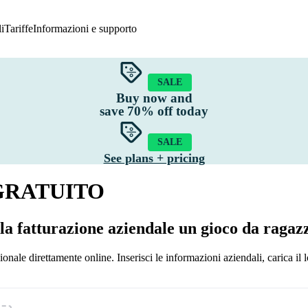
i
Tariffe
Informazioni e supporto
SALE
ionalità
Buy now and
eed bancari
Migrazione dei dati
save
70%
off today
ontabilità su cloud
Tracciabilità GST e IVA
atturazione
Registro delle spese
SALE
edditività del progetto
App mobile per la contabilità
See plans + pricing
elazioni contabili
Funzionalità
GRATUITO
estione delle rimanenze
 la fatturazione aziendale un gioco da ragaz
ionale direttamente online. Inserisci le informazioni aziendali, carica il l
.