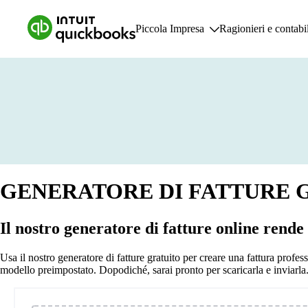
Piccola Impresa
Ragionieri e contabil
Piccola Impresa
Funz
Piani e tariffe
F
Risorse per piccole imprese
C
F
R
R
GENERATORE DI FATTURE 
G
Il nostro generatore di fatture online rende
Usa il nostro generatore di fatture gratuito per creare una fattura profess
modello preimpostato. Dopodiché, sarai pronto per scaricarla e inviarla