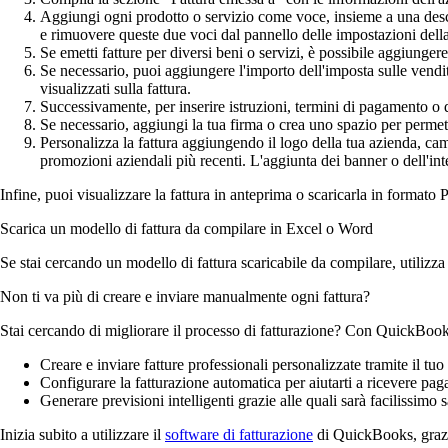
Aggiungi ogni prodotto o servizio come voce, insieme a una descri
e rimuovere queste due voci dal pannello delle impostazioni della 
Se emetti fatture per diversi beni o servizi, è possibile aggiunger
Se necessario, puoi aggiungere l'importo dell'imposta sulle vendi
visualizzati sulla fattura.
Successivamente, per inserire istruzioni, termini di pagamento o q
Se necessario, aggiungi la tua firma o crea uno spazio per permett
Personalizza la fattura aggiungendo il logo della tua azienda, cam
promozioni aziendali più recenti. L'aggiunta dei banner o dell'intes
Infine, puoi visualizzare la fattura in anteprima o scaricarla in formato 
Scarica un modello di fattura da compilare in Excel o Word
Se stai cercando un modello di fattura scaricabile da compilare, utilizza 
Non ti va più di creare e inviare manualmente ogni fattura?
Stai cercando di migliorare il processo di fatturazione? Con QuickBook
Creare e inviare fatture professionali personalizzate tramite il 
Configurare la fatturazione automatica per aiutarti a ricevere pag
Generare previsioni intelligenti grazie alle quali sarà facilissim
Inizia subito a utilizzare il
software di fatturazione
di QuickBooks, grazie