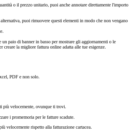
antità o il prezzo unitario, puoi anche annotare direttamente l'importo
 In alternativa, puoi rimuovere questi elementi in modo che non vengano
e.
 e un paio di banner in basso per mostrare gli aggiornamenti o le
r creare la migliore fattura online adatta alle tue esigenze.
xcel, PDF e non solo.
ti più velocemente, ovunque ti trovi.
zzare i promemoria per le fatture scadute.
più velocemente rispetto alla fatturazione cartacea.