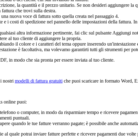
zione, la quantità e il prezzo unitario. Se non desideri aggiungere la qu
fattura che trovi sulla destra.
e una nuova voce di fattura sotto quella creata nel passaggio 4.
te e i costi di spedizione nel pannello delle impostazioni della fattura.
ualsiasi altra informazione pertinente, fai clic sul pulsante Aggiungi not
ere al tuo cliente di aggiungere la propria.
biando il colore e i caratteri del tema oppure inserendo un'intestazione
tazione è facoltativa, ma volevamo garantirti tutti gli strumenti per pote
PDF, in modo che sia pronta per essere inviata al tuo cliente.
i nostri
modelli di fattura gratuiti
che puoi scaricare in formato Word, E
s online puoi:
tuo telefono o computer, in modo da risparmiare tempo e ricevere pagamen
amenti puntuali.
o sapere quando le tue fatture verranno pagate; è possibile anche automati
 al quale potrai inviare fatture perfette e ricevere pagamenti due volte 