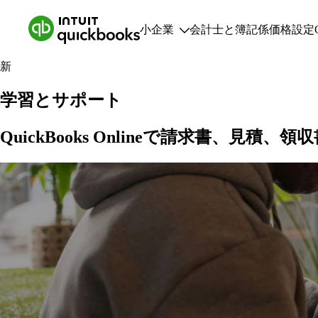
小企業
会計士と簿記係
価格設定
新
小企業
特
学習とサポート
プランと価格設定
小企業向けリソース
QuickBooks Onlineで請求書、見