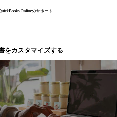
QuickBooks Onlineのサポート
長
バンクフィード
データ移行
クラウド会計
GSTおよびVATの追跡
積、領収書をカスタマイズする
請求書作成
経費の追跡
プロジェクトの収益性
モバイル会計アプリ
会計レポート
すべての機能を表示
在庫管理