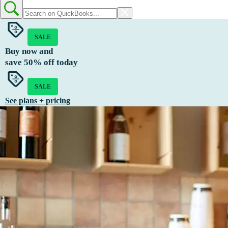
SALE
Buy now and
save
50%
off today
SALE
See plans + pricing