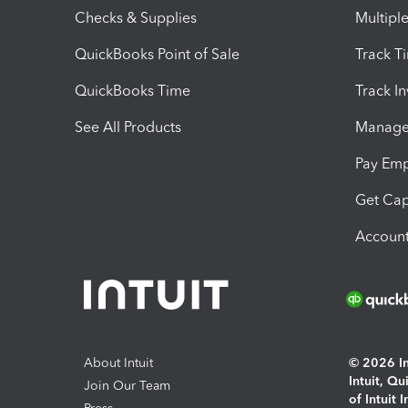
Checks & Supplies
Multipl
QuickBooks Point of Sale
Track T
QuickBooks Time
Track I
See All Products
Manage 
Pay Em
Get Cap
Account
About Intuit
© 2026 Int
Intuit, Q
Join Our Team
of Intuit 