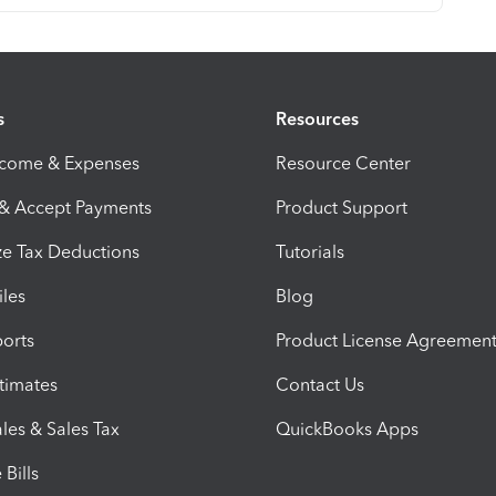
s
Resources
ncome & Expenses
Resource Center
 & Accept Payments
Product Support
e Tax Deductions
Tutorials
iles
Blog
orts
Product License Agreemen
timates
Contact Us
les & Sales Tax
QuickBooks Apps
Bills