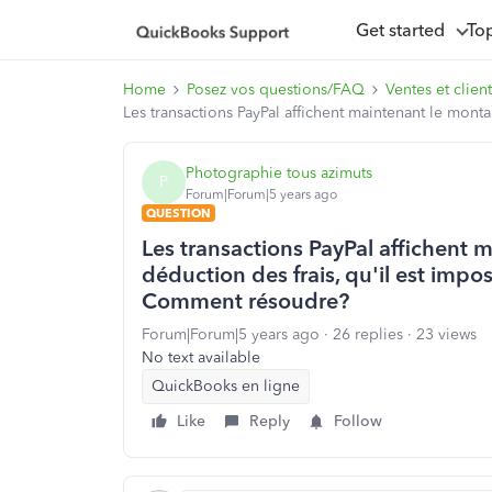
Get started
To
Home
Posez vos questions/FAQ
Ventes et client
Les transactions PayPal affichent maintenant le mont
Photographie tous azimuts
P
Forum|Forum|5 years ago
QUESTION
Les transactions PayPal affichent 
déduction des frais, qu'il est impos
Comment résoudre?
Forum|Forum|5 years ago
26 replies
23 views
No text available
QuickBooks en ligne
Like
Reply
Follow