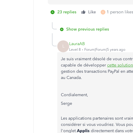
23 replies
Like
1 person likes
G
Show previous replies
LauraAB
L
Level 8
Forum|Forum|5 years ago
Je suis vraiment désolé de vous contr
capable de développer
cette solution
gestion des transactions PayPal en atte
au Canada.
Cordialement,
Serge
Les applications partenaires sont vra
considérer si vous voudriez. Vous pou
l'onglet
Applis
directement dans vot