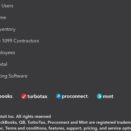
e Users
ime
nventory
1099 Contractors
ployees
ital
ing Software
uit Inc. All rights reserved
uickBooks, QB, TurboTax, Proconnect and Mint are registered tradem
Inc. Terms and conditions, features, support, pricing, and service opt