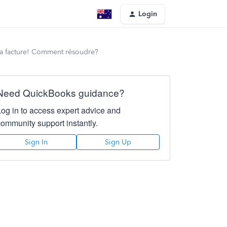
Login
c la facture! Comment résoudre?
Need QuickBooks guidance?
Log in to access expert advice and
community support instantly.
Sign In
Sign Up