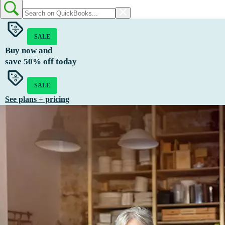
SALE
Buy now and
save
50%
off today
SALE
See plans + pricing