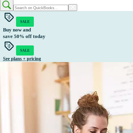
SALE
Buy now and
save
50%
off today
SALE
See plans + pricing