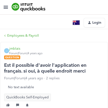
Login
Employees & Payroll
jmblais
J
Forum|Forum|4 years ago
QUESTION
Est il possible d'avoir l'application en
français. si oui, à quelle endroit merci
Forum|Forum|4 years ago
2 replies
No text available
QuickBooks Self-Employed