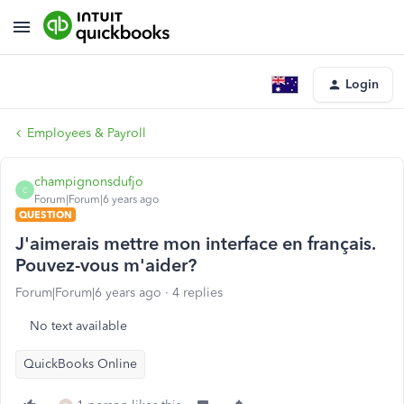
Login
Employees & Payroll
champignonsdufjo
C
Forum|Forum|6 years ago
QUESTION
J'aimerais mettre mon interface en français.
Pouvez-vous m'aider?
Forum|Forum|6 years ago
4 replies
No text available
QuickBooks Online