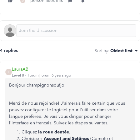
1 person likes this
D
4 replies
Sort by
:
Oldest first
LauraAB
L
Level 8
Forum|Forum|6 years ago
Bonjour champignonsdufjo,
Merci de nous rejoindre! J'aimerais faire certain que vous
pouvez configurer le logiciel pour l'utiliser dans votre
langue préférée. Je vais vous diriger pour changer
l'interface en français. Suivez les étapes suivantes.
Cliquez
la roue dentée
.
Choisissez
Account and Settings
(Compte et