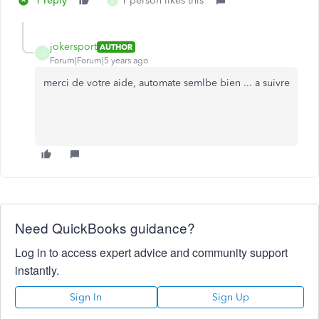
1 reply
1 person likes this
J
jokersport
AUTHOR
J
Forum|Forum|5 years ago
merci de votre aide, automate semlbe bien ... a suivre
Need QuickBooks guidance?
Log in to access expert advice and community support
instantly.
Sign In
Sign Up