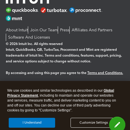
About Intuit
Join Our Team
Press
Affiliates And Partners
Software And Licenses
© 2026 Intuit Inc. All rights reserved
Intuit, QuickBooks, QB, TurboTax, Proconnect and Mint are registered
trademarks of Intuit Inc. Terms and conditions, features, support, pricing,
and service options subject to change without notice.
By accessing and using this page you agree to the
Terms and Conditions.
Manage cookies
About cookies
|
We use cookies and similar technologies as described in our
Global
Legal
Privacy Statement
Privacy
, including to maintain and operate our websites
Security
and services, measure traffic, and deliver marketing content to you on
and off our sites. You can decline our use of third party advertising
cookies by going to "Customize Settings".
I Understand
Customize Settings