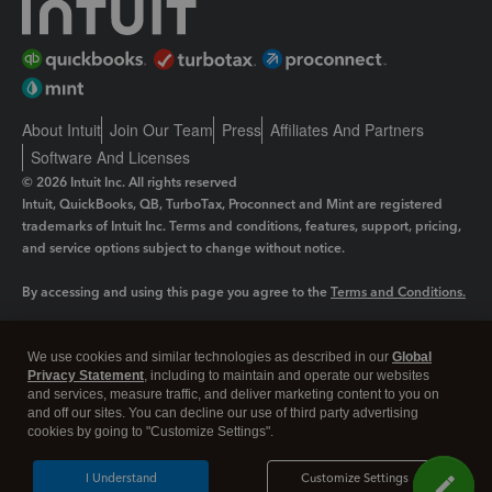
About Intuit
Join Our Team
Press
Affiliates And Partners
Software And Licenses
© 2026 Intuit Inc. All rights reserved
Intuit, QuickBooks, QB, TurboTax, Proconnect and Mint are registered
trademarks of Intuit Inc. Terms and conditions, features, support, pricing,
and service options subject to change without notice.
By accessing and using this page you agree to the
Terms and Conditions.
Manage cookies
About cookies
|
We use cookies and similar technologies as described in our
Global
Privacy Statement
, including to maintain and operate our websites
Legal
Privacy
Security
and services, measure traffic, and deliver marketing content to you on
and off our sites. You can decline our use of third party advertising
cookies by going to "Customize Settings".
I Understand
Customize Settings