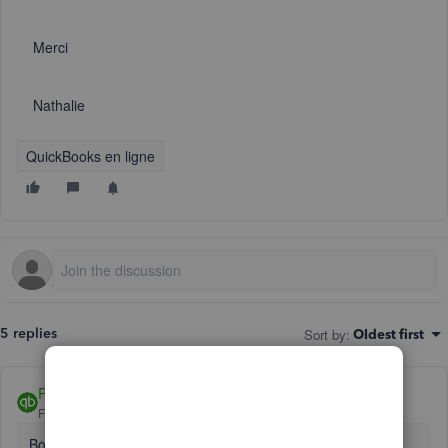
Merci
Nathalie
QuickBooks en ligne
Sort by
:
5 replies
Oldest first
PatriciaT
Forum|Forum|5 years ago
Bonjour Nathalie,