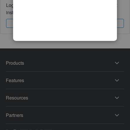
Log in to access expert advice and community support
instantly.
Sign In
Sign Up
Products
Features
Resources
Partners