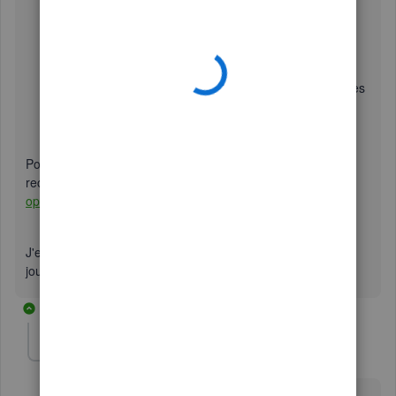
sélectionnez
.
Suivant
Dans le
,sélectionnez le
QuickBooks
compte
▼
compte dans lequel vous voulez téléverser les
opérations. Ensuite, sélectionnez
.
Suivant
Suivez les étapes à l’écran pour faire correspondre les
colonnes du fichier avec les bons champs dans
QuickBooks. Ensuite, sélectionnez
.
Suivant
Lorsque vous êtes prêt, sélectionnez
-
!
Allons
y
Pour en savoir plus sur cette procédure, je vous
recommande cet article:
Téléverser manuellement les
opérations dans QuickBooks en ligne
J'espère que ça vous aide! Je vous souhaite une bonne
journée.
4 replies
NathFleu
AUTHOR
N
Forum|Forum|5 years ago