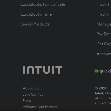
QuickBooks Point of Sale
Track T
QuickBooks Time
Track I
See All Products
Manage 
Pay Em
Get Cap
Account
About Intuit
© 2026 Int
Intuit, Q
Join Our Team
of Intuit 
Press
subject t
Affiliates And Partners