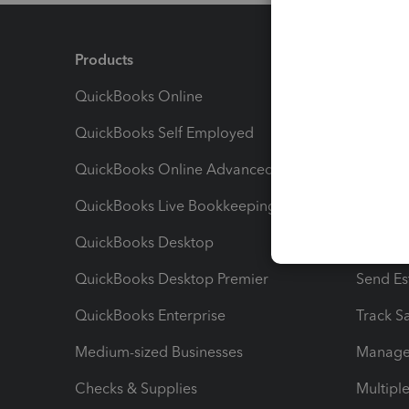
Products
Feature
QuickBooks Online
Track I
QuickBooks Self Employed
Invoice
QuickBooks Online Advanced
Maximiz
QuickBooks Live Bookkeeping
Track M
QuickBooks Desktop
Run Rep
QuickBooks Desktop Premier
Send Es
QuickBooks Enterprise
Track Sa
Medium-sized Businesses
Manage 
Checks & Supplies
Multipl