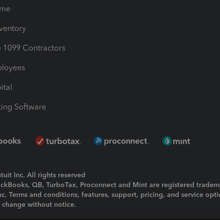
ime
nventory
1099 Contractors
ployees
ital
ing Software
uit Inc. All rights reserved
uickBooks, QB, TurboTax, Proconnect and Mint are registered tradem
Inc. Terms and conditions, features, support, pricing, and service opt
o change without notice.