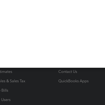
s
Resources
ncome & Expenses
Resource Center
 & Accept Payments
Product Support
e Tax Deductions
Tutorials
iles
Blog
orts
Product License Agreemen
timates
Contact Us
les & Sales Tax
QuickBooks Apps
Bills
e Users