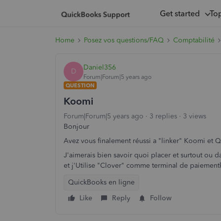
Get started
To
Home
Posez vos questions/FAQ
Comptabilité
Daniel356
D
Forum|Forum|5 years ago
QUESTION
Koomi
Forum|Forum|5 years ago
3 replies
3 views
Bonjour
Avez vous finalement réussi a "linker" Koomi et
J'aimerais bien savoir quoi placer et surtout ou 
et j'Utilise "Clover" comme terminal de paiemen
QuickBooks en ligne
Like
Reply
Follow