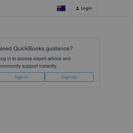
Login
Need QuickBooks guidance?
Log in to access expert advice and
community support instantly.
Sign In
Sign Up