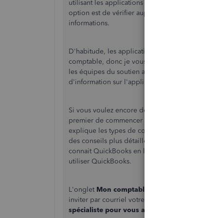
utilisant les applications partenaires et l'onglet
option est de vérifier auprès du service tiers s'
informations.
D'habitude, les applications et les intégration
comptable, donc je vous encourage à examiner l
les équipes du soutien appropriés. Pour les app
d'information sur l'appli et aussi les renseigne
Si vous voulez encore de conseils sur comment
premier de commencer avec notre article
En sa
explique les types de comptes et un aperçu de
des conseils plus détaillés, je vous encourage
connait QuickBooks en ligne est très bénéfique,
utiliser QuickBooks.
L'onglet
Mon comptable
aide avec la connexi
inviter par courriel votre comptable en tant qu'u
spécialiste pour vous aider
pour en trouver un