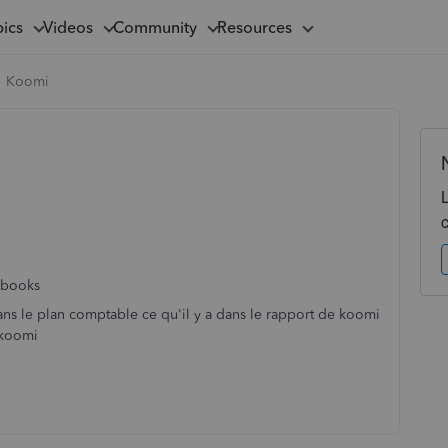
pics
Videos
Community
Resources
Koomi
 Qbooks
dans le plan comptable ce qu'il y a dans le rapport de koomi
tkoomi