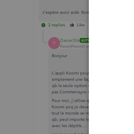
J'espère avoir aidé. Bonne journée.
2 replies
Like
Reply
Daniel356
AUTHOR
D
Forum|Forum|5 years ago
Bonjour
L'appli Koomi pour synchroniser le POS avec
simplement une façon de téléverser un rap
qb la seule option dans mes applis est de
pas Commercsync ou square !!!
Pour moi, j'utilise qb pour sauver du temps
Koomi pcq je devais utiliser un MEV (pour 
tout le monde se renvoie la balle... j'aura
qb, peut importe le POS de toute façon ce 
avec les dépôts ...