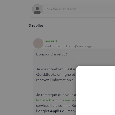
3 replies
LauraAB
L
Level 8
Forum|Forum|5 years ago
Bonjour Daniel356,
Je vois combien il est important pour vous d'a
QuickBooks en ligne et d'avoir un bon plan com
recevez l'information sur comment naviguer cette
Je remarque que vous avez également posé cette 
link my koomi to my quickbooks?
Ce que ma coll
services tiers comme Koomi avec QuickBooks e
l'onglet
Applis
du menu gauche QuickBooks en li