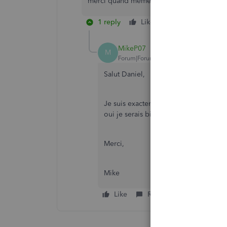
merci quand même !
1 reply
Like
Reply
MikeP07
M
Forum|Forum|4 years ago
Salut Daniel,
Je suis exactement dans la même situa
oui je serais bien intéressé à en discut
Merci,
Mike
Like
Reply