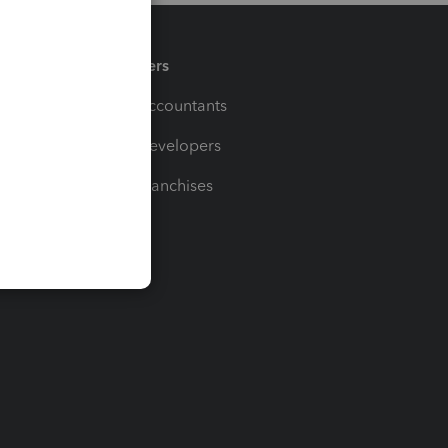
Partners
For Accountants
For Developers
For Franchises
t