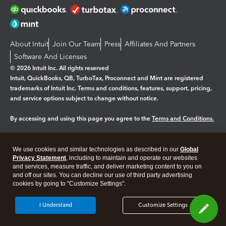
About Intuit
Join Our Team
Press
Affiliates And Partners
Software And Licenses
© 2026 Intuit Inc. All rights reserved
Intuit, QuickBooks, QB, TurboTax, Proconnect and Mint are registered
trademarks of Intuit Inc. Terms and conditions, features, support, pricing,
and service options subject to change without notice.
By accessing and using this page you agree to the
Terms and Conditions.
Manage cookies
About cookies
|
We use cookies and similar technologies as described in our
Global
Legal
Privacy Statement
Privacy
, including to maintain and operate our websites
Security
and services, measure traffic, and deliver marketing content to you on
and off our sites. You can decline our use of third party advertising
cookies by going to "Customize Settings".
I Understand
Customize Settings