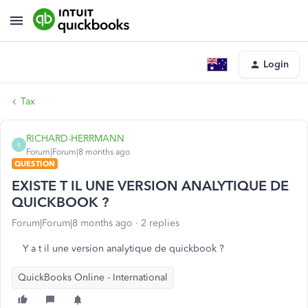
Login
Tax
RICHARD-HERRMANN
R
Forum|Forum|8 months ago
QUESTION
EXISTE T IL UNE VERSION ANALYTIQUE DE
QUICKBOOK ?
Forum|Forum|8 months ago
2 replies
Y a t il une version analytique de quickbook ?
QuickBooks Online - International